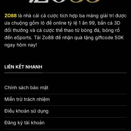
ZO88
là nhà cái cá cược tích hợp ba mảng giải trí được
ưa chuộng gồm lô đề online tỷ lệ 1 ăn 99, bắn cá 3D
đổi thưởng và cá cược thể thao từ bóng đá, bóng rổ
đến eSports. Tải Zo88 để nhận quà tặng giftcode 50K
ngay hôm nay!
LIÊN KẾT NHANH
Chính sách bảo mật
Miễn trừ trách nhiệm
Điều khoản sử dụng
Đăng ký tài khoản