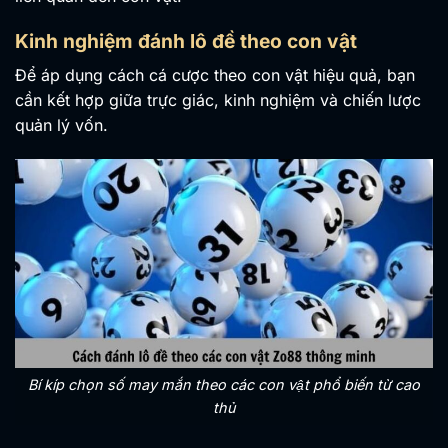
Kinh nghiệm đánh lô đề theo con vật
Để áp dụng cách cá cược theo con vật hiệu quả, bạn
cần kết hợp giữa trực giác, kinh nghiệm và chiến lược
quản lý vốn.
Bí kíp chọn số may mắn theo các con vật phổ biến từ cao
thủ