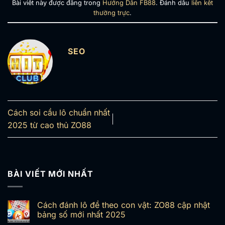
Bài viết này được đăng trong
Hướng Dẫn FB88
. Đánh dấu
liên kết
thường trực
.
SEO
Cách soi cầu lô chuẩn nhất
2025 từ cao thủ ZO88
BÀI VIẾT MỚI NHẤT
Cách đánh lô đề theo con vật: ZO88 cập nhật
bảng số mới nhất 2025