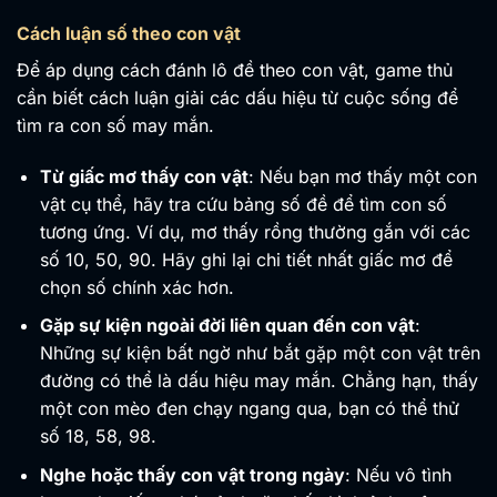
Cách luận số theo con vật
Để áp dụng cách đánh lô đề theo con vật, game thủ
cần biết cách luận giải các dấu hiệu từ cuộc sống để
tìm ra con số may mắn.
Từ giấc mơ thấy con vật
: Nếu bạn mơ thấy một con
vật cụ thể, hãy tra cứu bảng số đề để tìm con số
tương ứng. Ví dụ, mơ thấy rồng thường gắn với các
số 10, 50, 90. Hãy ghi lại chi tiết nhất giấc mơ để
chọn số chính xác hơn.
Gặp sự kiện ngoài đời liên quan đến con vật
:
Những sự kiện bất ngờ như bắt gặp một con vật trên
đường có thể là dấu hiệu may mắn. Chẳng hạn, thấy
một con mèo đen chạy ngang qua, bạn có thể thử
số 18, 58, 98.
Nghe hoặc thấy con vật trong ngày
: Nếu vô tình