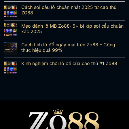
Cách soi cầu lô chuẩn nhất 2025 từ cao thủ
ZO88
Mẹo đánh lô MB Zo88: 5+ bí kíp soi cầu chuẩn
xác 2025
Cách tính lô đề ngày mai trên Zo88 – Công
thức hiệu quả 99%
Kinh nghiệm chơi lô đề của cao thủ #1 Zo88