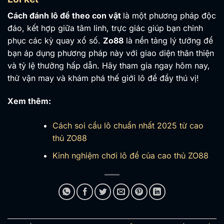
Cách đánh lô đề theo con vật
là một phương pháp độc
đáo, kết hợp giữa tâm linh, trực giác giúp bạn chinh
phục các kỳ quay xổ số.
Zo88
là nền tảng lý tưởng để
bạn áp dụng phương pháp này với giao diện thân thiện
và tỷ lệ thưởng hấp dẫn. Hãy tham gia ngay hôm nay,
thử vận may và khám phá thế giới lô đề đầy thú vị!
Xem thêm:
Cách soi cầu lô chuẩn nhất 2025 từ cao
thủ ZO88
Kinh nghiệm chơi lô đề của cao thủ ZO88