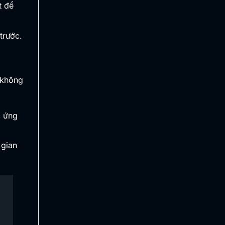
t để
trước.
 không
c ứng
 gian