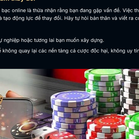
ờ bạc online là thừa nhận rằng bạn đang gặp vấn đề. Việc t
à tạo động lực để thay đổi. Hãy tự hỏi bản thân và viết ra 
 sự nghiệp hoặc tương lai bạn muốn xây dựng.
hể không quay lại các nền tảng cá cược độc hại, không uy tín