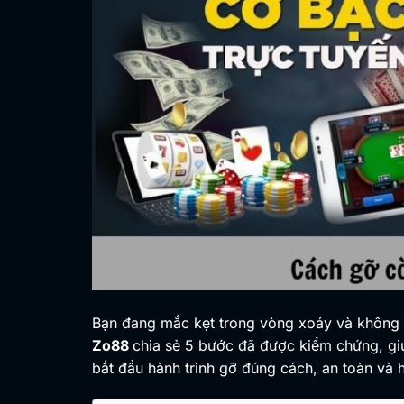
Bạn đang mắc kẹt trong vòng xoáy và không
Zo88
chia sẻ 5 bước đã được kiểm chứng, giúp
bắt đầu hành trình gỡ đúng cách, an toàn và 