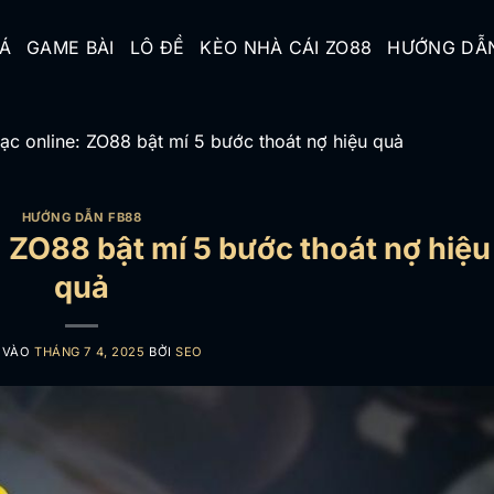
Á
GAME BÀI
LÔ ĐỀ
KÈO NHÀ CÁI ZO88
HƯỚNG DẪ
ạc online: ZO88 bật mí 5 bước thoát nợ hiệu quả
HƯỚNG DẪN FB88
 ZO88 bật mí 5 bước thoát nợ hiệu
quả
 VÀO
THÁNG 7 4, 2025
BỞI
SEO