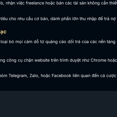
b, nhận việc freelance hoặc bán các tài sản không cần thiế
hi tiêu cho nhu cầu cơ bản, dành phần lớn thu nhập để trả nợ 
bạc
 loại bỏ mọi cám dỗ từ quảng cáo dối trá của các nền tảng
ụng công cụ chặn website trên trình duyệt như Chrome hoặ
nhóm Telegram, Zalo, hoặc Facebook liên quan đến cá cược