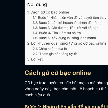
Nội dung
Cách gỡ cờ bạc online
Bước 1: Nhận diện vấn đề và quyết tâm thay 
Bước 2: Lập kế hoạch tài chính để trả nợ
Bước 3: Cắt đứt mọi liên kết với cờ bạc
Bước 4: Tìm kiếm sự hỗ trợ
Bước 5: Xây dựng lối sống lành mạnh
Lời khuyên của người từng gỡ cờ bạc online
Chấp nhận thua lỗ
Tham gia nền tảng uy tín
Lời kết
Cách gỡ cờ bạc online
Cờ bạc trực tuyến có sức hút mạnh mẽ nhưng v
vòng xoáy này, bạn cần một kế hoạch cụ thể 
cách hiệu quả.
Bước 1: Nhận diện vấn đề và quyết 