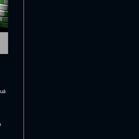
uá
n