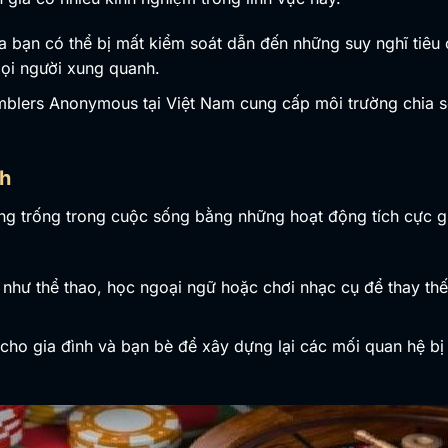
̉a bạn có thể bị mất kiểm soát dẫn đến những suy nghĩ tiêu 
̀ mọi người xung quanh.
blers Anonymous tại Việt Nam cung cấp môi trường chia s
nh
ảng trống trong cuộc sống bằng những hoạt động tích cực g
 như thể thao, học ngoại ngữ hoặc chơi nhạc cụ để thay th
 cho gia đình và bạn bè để xây dựng lại các mối quan hệ bị 