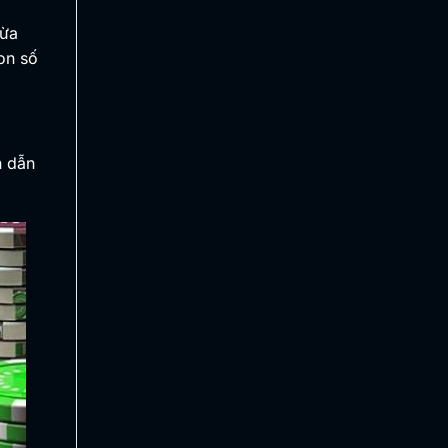
hừa
con số
 dẫn