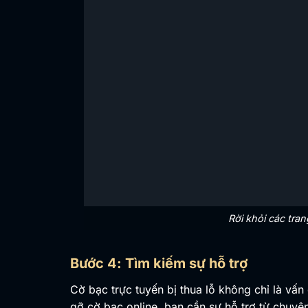
Rời khỏi các tra
Bước 4: Tìm kiếm sự hỗ trợ
Cờ bạc trực tuyến bị thua lỗ không chỉ là vấn
gỡ cờ bạc online, bạn cần sự hỗ trợ từ chuyên gi