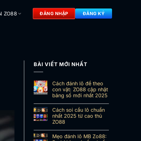
N ZO88
ĐĂNG NHẬP
ĐĂNG KÝ
BÀI VIẾT MỚI NHẤT
Cách đánh lô đề theo
con vật: ZO88 cập nhật
bảng số mới nhất 2025
Cách soi cầu lô chuẩn
nhất 2025 từ cao thủ
ZO88
Mẹo đánh lô MB Zo88: