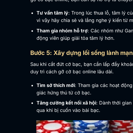
Tư vấn tâm lý
: Trong lúc thua lỗ, tâm lý cu
vì vậy hãy chia sẻ và lắng nghe ý kiến tư
Tham gia nhóm hỗ trợ
: Các nhóm như Gam
động viên giúp giải tỏa tâm lý hơn.
Bước 5: Xây dựng lối sống lành mạ
Sau khi cắt đứt cờ bạc, bạn cần lấp đầy kho
duy trì cách gỡ cờ bạc online lâu dài.
Tìm sở thích mới
: Tham gia các hoạt động
giác hứng thú từ cờ bạc.
Tăng cường kết nối xã hội
: Dành thời gian
qua khi bị cuốn vào bài bạc.